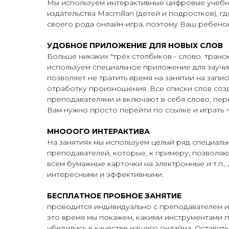
Мы используем интерактивные цифровые учебн
издательства Macmillan (детей и подростков), гд
своего рода онлайн-игра, поэтому Ваш ребенок
УДОБНОЕ ПРИЛОЖЕНИЕ ДЛЯ НОВЫХ СЛОВ
Больше никаких "трёх столбиков - слово, транс
используем специальное приложение для заучи
позволяет не тратить время на занятии на запи
отработку произношения. Все списки слов со
преподавателями и включают в себя слово, пере
Вам нужно просто перейти по ссылке и играть =
МНОООГО ИНТЕРАКТИВА
На занятиях мы используем целый ряд специаль
преподавателей, которые, к примеру, позволяю
всем бумажные карточки на электронные и т.п.,
интересными и эффективными.
БЕСПЛАТНОЕ ПРОБНОЕ ЗАНЯТИЕ
проводится индивидуально с преподавателем и 
это время мы покажем, какими инструментами п
убедились в качестве нашего онлайна. Оставить