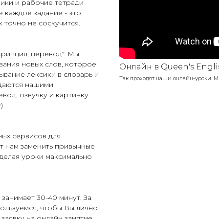
ики и рабочие тетради
е каждое задание - это
 точно не соскучится.
крипция, перевод". Мы
вания новых слов, которое
Онлайн в Queen's Engli
сывание лексики в словарь и
Так проходят наши онлайн-уроки. М
здаются нашими
вод, озвучку и картинку.
)
ных сервисов для
т нам заменить привычные
 делая уроки максимально
занимает 30-40 минут. За
ользуемся, чтобы Вы лично
 заявку на онлайн занятие