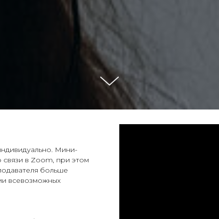
 индивидуально. Мини-
о связи в Zoom, при этом
еподавателя больше
ции всевозможных